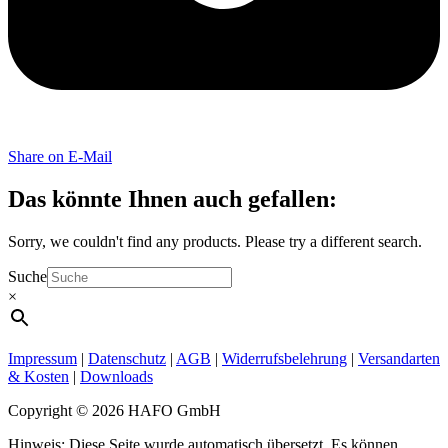
Share on E-Mail
Das könnte Ihnen auch gefallen:
Sorry, we couldn't find any products. Please try a different search.
Suche
×
Impressum
|
Datenschutz
|
AGB
|
Widerrufsbelehrung
|
Versandarten
& Kosten
|
Downloads
Copyright © 2026 HAFO GmbH
Hinweis: Diese Seite wurde automatisch übersetzt. Es können