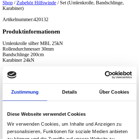
Shop
/
Zubehör Hilfswinde
/ Set (Umlenkrolle, Bandschlinge,
Karabiner)
Artikelnummer:
420132
Produktinformationen
Umlenkrolle silber MBL 25kN
Rollendurchmesser 30mm
Bandschlinge 200cm
Karabiner 24kN
WhatsApp
Zustimmung
Details
Über Cookies
Email
Teilen
Jetzt kaufen
Diese Webseite verwendet Cookies
exkl. 20 % MwSt. zzgl.
Versandkosten
Wir verwenden Cookies, um Inhalte und Anzeigen zu
75,00
€
personalisieren, Funktionen für soziale Medien anbieten
zu können und die Zugriffe auf unsere Website zu