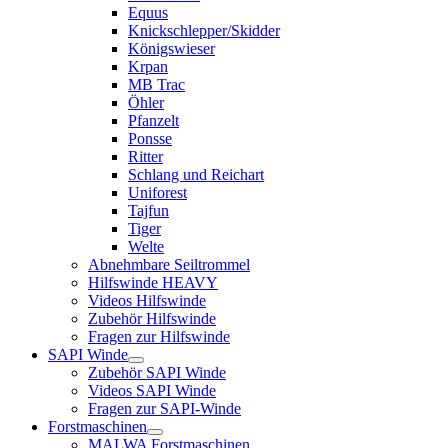
Equus
Knickschlepper/Skidder
Königswieser
Krpan
MB Trac
Öhler
Pfanzelt
Ponsse
Ritter
Schlang und Reichart
Uniforest
Tajfun
Tiger
Welte
Abnehmbare Seiltrommel
Hilfswinde HEAVY
Videos Hilfswinde
Zubehör Hilfswinde
Fragen zur Hilfswinde
SAPI Winde
Zubehör SAPI Winde
Videos SAPI Winde
Fragen zur SAPI-Winde
Forstmaschinen
MALWA Forstmaschinen