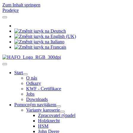
Zum Inhalt springen
Prodejce
Start
O nás
Odkazy
KWF - Certifikace
Jobs
Downloads
Pomocným navijákem
Varianty karoserie
Zpracovatel rýpadel
Holzknecht
HSM
John Deere