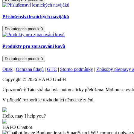
Příslušenství lesnických navijáků
Do kategorie produktů
Produkty pro zpracování kovů
Do kategorie produktů
Otisk
|
Ochrana údajů
|
GTC
|
Storno podmínky
|
Způsoby přepravy a
Copyright © 2026 HAFO GmbH
Upozornění: Tato stránka byla automaticky přeložena. Mohou se vysk
V případě rozporů je rozhodující německé znění.
Hello, may I help you?
HAFO Chatbot
Bonjour, je suis SmartSearchWP, comment puis-je v