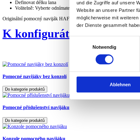
Definovat délku lana
und die Zugriffe auf unsere 
Volitelně: Vyberte odnímatelný buben na lano nebo standardní
Website an unsere Partner fü
möglicherweise mit weiteren
Originální pomocný naviják HAFO je vhodný pro všechny běžné lesn
der Dienste gesammelt habe
K konfigurátoru
Einwilligungsauswahl
Notwendig
Pomocné navijáky bez konzolí
Ablehnen
Do kategorie produktů
Pomocné příslušenství navijáku
Do kategorie produktů
Konzole pomocného navijáku