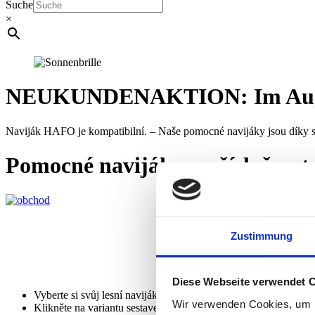
Suche
×
NEUKUNDENAKTION: Im August 
Naviják HAFO je kompatibilní. – Naše pomocné navijáky jsou díky s
Pomocné navijáky a příslušenst
Zustimmung
Zde
si nakonfigurujte pomocný 
Diese Webseite verwendet 
Vyberte si svůj lesní naviják
Wir verwenden Cookies, um I
Klikněte na variantu sestavení