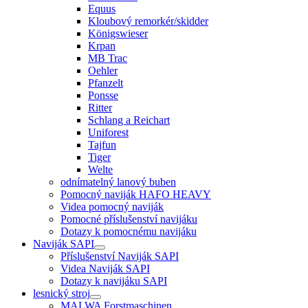
Equus
Kloubový remorkér/skidder
Königswieser
Krpan
MB Trac
Oehler
Pfanzelt
Ponsse
Ritter
Schlang a Reichart
Uniforest
Tajfun
Tiger
Welte
odnímatelný lanový buben
Pomocný naviják HAFO HEAVY
Videa pomocný naviják
Pomocné příslušenství navijáku
Dotazy k pomocnému navijáku
Naviják SAPI
Příslušenství Naviják SAPI
Videa Naviják SAPI
Dotazy k navijáku SAPI
lesnický stroj
MALWA Forstmaschinen