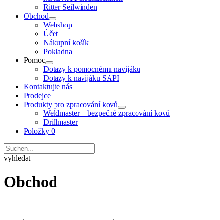
Ritter Seilwinden
Obchod
Webshop
Účet
Nákupní košík
Pokladna
Pomoc
Dotazy k pomocnému navijáku
Dotazy k navijáku SAPI
Kontaktujte nás
Prodejce
Produkty pro zpracování kovů
Weldmaster – bezpečné zpracování kovů
Drillmaster
Položky 0
vyhledat
Obchod