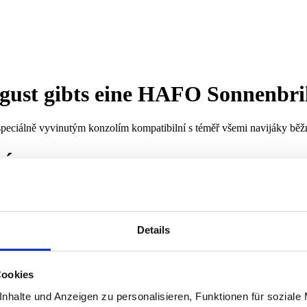
gibts eine HAFO Sonnenbrill
peciálně vyvinutým konzolím kompatibilní s téměř všemi navijáky běž
ví
Details
naviják včetně vhodné konzole!
Cookies
nhalte und Anzeigen zu personalisieren, Funktionen für soziale