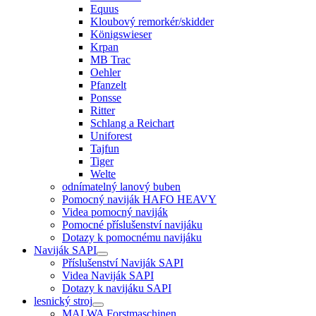
Equus
Kloubový remorkér/skidder
Königswieser
Krpan
MB Trac
Oehler
Pfanzelt
Ponsse
Ritter
Schlang a Reichart
Uniforest
Tajfun
Tiger
Welte
odnímatelný lanový buben
Pomocný naviják HAFO HEAVY
Videa pomocný naviják
Pomocné příslušenství navijáku
Dotazy k pomocnému navijáku
Naviják SAPI
Příslušenství Naviják SAPI
Videa Naviják SAPI
Dotazy k navijáku SAPI
lesnický stroj
MALWA Forstmaschinen