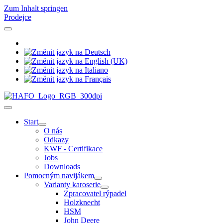
Zum Inhalt springen
Prodejce
Start
O nás
Odkazy
KWF - Certifikace
Jobs
Downloads
Pomocným navijákem
Varianty karoserie
Zpracovatel rýpadel
Holzknecht
HSM
John Deere