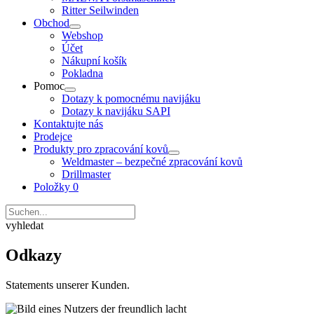
Ritter Seilwinden
Obchod
Webshop
Účet
Nákupní košík
Pokladna
Pomoc
Dotazy k pomocnému navijáku
Dotazy k navijáku SAPI
Kontaktujte nás
Prodejce
Produkty pro zpracování kovů
Weldmaster – bezpečné zpracování kovů
Drillmaster
Položky 0
vyhledat
Odkazy
Statements unserer Kunden.